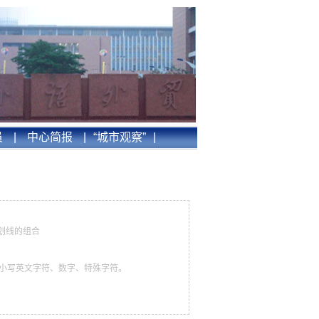
员
|
中心简报
|
“城市观察”
|
划线的组合
、小写英文字符、数字、特殊字符。