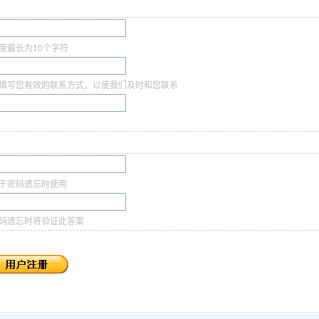
度最长为10个字符
填写您有效的联系方式，以使我们及时和您联系
于密码遗忘时使用
码遗忘时将验证此答案