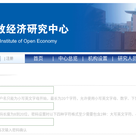
首页
|
中心总览
|
机构设置
|
研究人
|
注册
户名只能为小写英文字母开始，最长为20个字符，允许使用小写英文字母、数字、下
码长度为8到20位，密码设置时以下四种字符格式至少需要包含2种：大写英文字符
再次输入密码确认