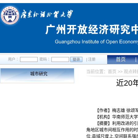
首页
|
用户∶
密码∶
|
注册
当前位置：
首页
>>
观点转
城市研究
近2
【作者】梅志雄 徐颂军
【机构】华南师范大学
【摘要】利用改进的引
角地区城市间相互作用的时
位;县域尺度上,空间联系